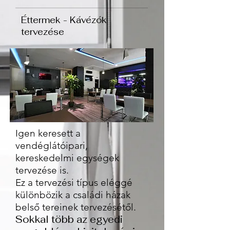
Éttermek - Kávézók
tervezése
Igen keresett a
vendéglátóipari,
kereskedelmi egységek
tervezése is.
Ez a tervezési típus eléggé
különbözik a családi házak
belső tereinek tervezésétől.
Sokkal több az egyedi