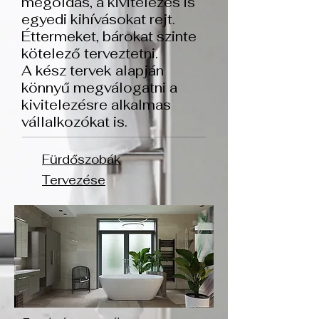
megoldás, a kivitelezés is
egyedi kihívásokat rejt.
Éttermeket, bárokat szinte
kötelező terveztetni.
A kész tervek alapján
könnyű megválogatni a
kivitelezésre alkalmas
vállalkozókat is.
Fürdőszobák
Tervezése