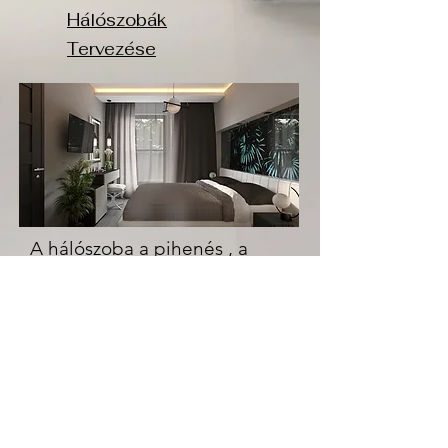
Hálószobák
Tervezése
A hálószoba a pihenés , a
feltöltődés, a privát szféra
helyszíne az otthonunkban.
Fontos a nyugodt, kellemes
légkör megteremtése. Ebbe a
helyiségbe csak a
családtagoknak van bejárása.
A napot itt kezdjük és itt
fejezzük be. A hálószobának