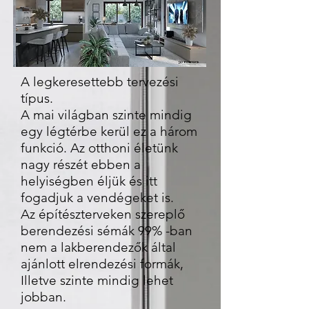
A legkeresettebb tervezési
típus.
A mai világban szinte mindig
egy légtérbe kerül ez a három
funkció. Az otthoni életünk
nagy részét ebben a
helyiségben éljük és itt
fogadjuk a vendégeket is.
Az építészterveken szereplő
berendezési sémák 99% -ban
nem a lakberendezők által
ajánlott elrendezési formák,
Illetve szinte mindig lehet
jobban.